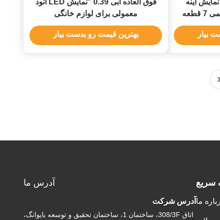
العاده قرمز 0.39 "نمایش آینه
فوق العاده آبی 0.39 "نمایش LED آنود
ساعت آنود معمولی 4 رقمی 7 قطعه
معمولی برای لوازم خانگی
ت بیار
بهترین قیمت رو بدست بیار
 سریع
آدرس ما
باره ما
آدرس شرکت
اتاق 308/3F، ساختمان 1، ساختمان تحقیق و توسعه بایوانگ،