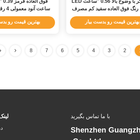
نمایشگر با وضوح بالا 0.56 "ساعت LED
فوق 
رنگ فوق العاده سفید کم مصرف
برق
برای پانل ابزار
بهترین قیمت رو بدست بیار
بهترین قیمت رو بدس
8
7
6
5
4
3
2
با ما تماس بگیرید
لینک
در
Shenzhen Guangzh