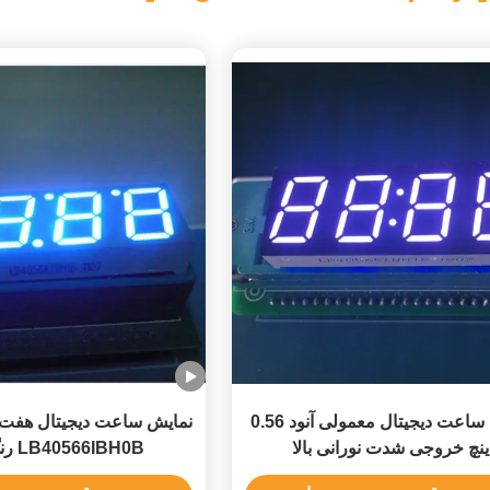
نمایش ساعت دیجیتال معمولی آنود 0.56
نمایش ساعت دیجیتال هفت 
ینچ خروجی شدت نورانی بالا
LB40566IBH0B رنگ سیاه