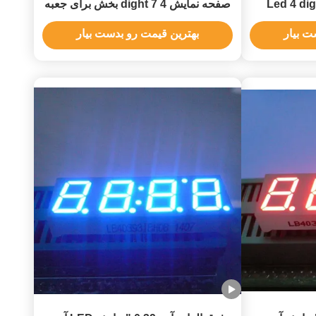
0.56 "، Led
صفحه نمایش 4 dight 7 بخش برای جعبه
Displa
های تنظیم شده / تایمر
ت بیار
بهترین قیمت رو بدست بیار