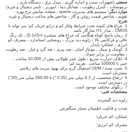
صنعتی
(تجهیزات تست و اندازه گیری ، مبدل برق ، دستگاه بازی ،
ترموستات ، کنترل رطوبت ، نشانگر دما ، اینورتر ، تایمر دیجیتال و غیره)
موارد دیگر:
سیستم های مدیریت quene ، صفحه نمایش نرخ بهره ،
تقویم ، شاخص قیمت روغن و گاز ، شاخص های ساعت دیجیتال و غیره.
شرح:
1. چراغ های کمیته تحت شرایط ولتاژ کم و درایو جریان کم؛
می تواند با
CMOS ، مدار ITL سازگار باشد.
2. زمان پاسخ کوتاه هنگامی که چراغ های منتشره (<0.1uS) ، تک رنگ
عالی و فرکانس بالا ، زاویه دید بزرگ ، روشنایی استاندارد ، مصرف کم
انرژی ، عملکرد پایدار.
3. کوچک و سبک ، مونتاژ آسان ، ضد پیری ، ضد گرد و غبار ، ضد رطوبت
، مقاومت در برابر شوک.
4- اتلاف حرارت سریع ، طول عمر طولانی بیش از 10،000 ساعت ،
حتی تا 100000 ساعت ، هزینه کم؛
5. نصب شده / ODM استقبال گرم برای بهبود مزیت های رقابتی
مشتریان است.
6. ارتفاع شخصیت از 6.2 میلی متر (0.25 ") تا 500.00 میلی متر (20")
در دسترس است.
7. رنگهای مختلف موجود است.
مشخصات فنی:
زاویه دید گسترده.
شدت و قابلیت اطمینان بسیار سنگفرش.
عملکرد کم جریان؛
مصرف کم انرژی؛