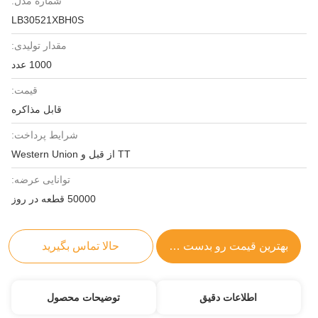
شماره مدل:
LB30521XBH0S
مقدار تولیدی:
1000 عدد
قیمت:
قابل مذاکره
شرایط پرداخت:
TT از قبل و Western Union
توانایی عرضه:
50000 قطعه در روز
بهترین قیمت رو بدست بیار
حالا تماس بگیرید
اطلاعات دقیق
توضیحات محصول