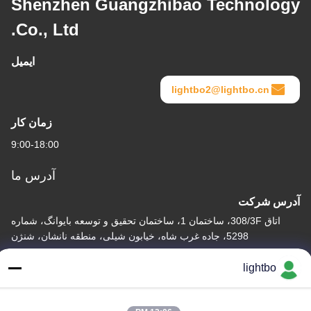
Shenzhen Guangzhibao Technology
Co., Ltd.
ایمیل
lightbo2@lightbo.cn
زمان کار
9:00-18:00
آدرس ما
آدرس شرکت
اتاق 308/3F، ساختمان 1، ساختمان تحقیق و توسعه بایوانگ، شماره
5298، جاده غرب شاه، خیابون شیلی، منطقه نانشان، شنژن
آدرس کارخانه
lightbo
2F، ساختمان 6، پارک صنعتی Lihe، شماره 1055 جاده SONGBAI،
XILI، NANSHAN، SHENZHEN