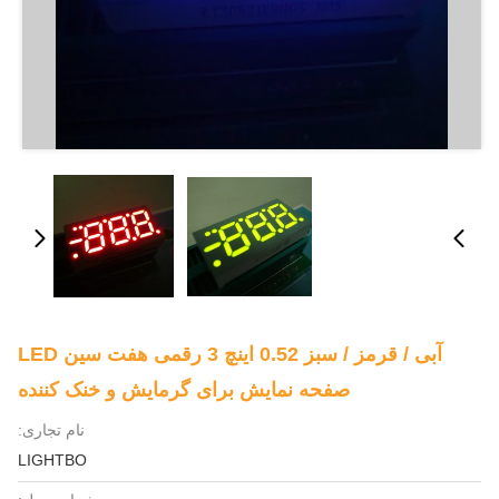
آبی / قرمز / سبز 0.52 اینچ 3 رقمی هفت سین LED
صفحه نمایش برای گرمایش و خنک کننده
نام تجاری:
LIGHTBO