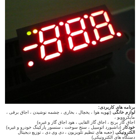
برنامه های کاربردی:
لوازم خانگی
(تهویه هوا ، یخچال ، بخاری ، چشمه نوشیدن ،
اجاق برقی ،
مایکروویو ،
اجاق گاز برنج ، اجاق گاز القایی ، هود اجاق گاز و غیره)
خودکار
(داشبورد اتومبیل ، سنج سوخت ، سنسور پارکینگ خودرو و غیره)
الکترونیکی
(جعبه های تنظیم تلویزیون ، دی وی دی ، توزیع دیجیتال
دستگاه های الکترونیکی)