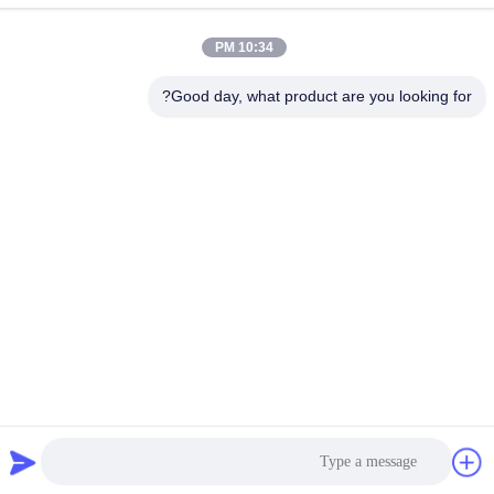
XILI، NANSHAN، SHENZHEN
10:34 PM
تلفن
86-755-83983496
Good day, what product are you looking for?
چین خوب کیفیت صفحه نمایش 7 قسمت LED عرضه کننده. حقوق چاپ
-2026 Shenzhen Guangzhibao Technology Co., Ltd. . همه حقوق
محفوظ است
سیاست حفظ حریم خصوصی
|
نقشه سایت