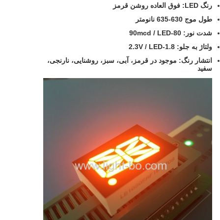
رنگ LED: فوق العاده روشن قرمز
طول موج 630-635 نانومتر
شدت نور: 80-90mcd / LED
ولتاژ به جلو: 1.8-2.3V / LED
انتشار رنگ: موجود در قرمز، آبی، سبز، روشنایی، نارنجی،
سفید