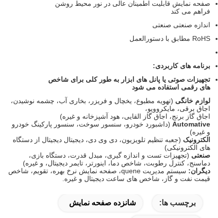
صفحه نمایش قابلیت اطمینان عالی در نور محیط روشن
فراهم می کند
اندازه صنعتی صنعتی
RoHS مطابق با دستورالعمل
برنامه های کاربردی:
تجهیزات صوتی یا پانل های ابزار به طور کلی برای شاخص
های رقمی استفاده می شود
لوازم خانگی
(تهویه مطبوع، یخچال و فریزر، بخاری آب، چشمه نوشیدن،
اجاق برقی، مایکروویو،
اجاق گاز برنج، اجاق گاز القایی، هود آشپزخانه و غیره)
Automative
(داشبورد خودرو، سنسور سوخت، سنسور پارکینگ خودرو
و غیره)
الکترونیک
(جعبه تنظیم تلویزیون، دی وی دی، دیجیتال دیجیتال از دستگاه
های الکترونیکی)
صنعتی
(تجهیزات تست و اندازه گیری، مبدل قدرت، دستگاه بازی،
دماسنج، کنترل رطوبت، شاخص دما، اینورتر، تایمر دیجیتال، و غیره)
دیگران:
سیستم مدیریت quene، صفحه نمایش نرخ بهره، تقویم، شاخص
قیمت نفت و گاز، شاخص های ساعت دیجیتال و غیره.
برچسب ها:
شانزده صفحه نمایش