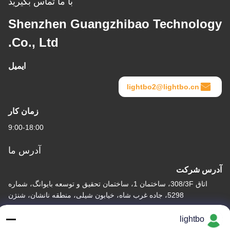
با ما تماس بگیرید
Shenzhen Guangzhibao Technology
Co., Ltd.
ایمیل
lightbo2@lightbo.cn
زمان کار
9:00-18:00
آدرس ما
آدرس شرکت
اتاق 308/3F، ساختمان 1، ساختمان تحقیق و توسعه بایوانگ، شماره
5298، جاده غرب شاه، خیابون شیلی، منطقه نانشان، شنژن
آدرس کارخانه
lightbo
2F، ساختمان 6، پارک صنعتی Lihe، شماره 1055 جاده SONGBAI،