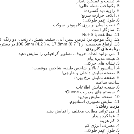
4. کیفیت و عملکرد پایدار؛
5. یکنواخت نقطه عالی؛
6. زاویه دید گسترده؛
7. اتلاف حرارت سریع؛
8. طول عمر طولانی؛
9. نصب آسان بر روی کامپیوتر. سوکت.
IC سازگار است
11. مطابقت با RoHS
12. رنگ موجود در: قرمز، سبز، آبی، سفید، بنفش، نارنجی، دو رنگ، RGB.
13. ارتفاع شخصیت از 17.8mm (0.7 ") به 106.5mm (4.2") در دسترس است.
برنامه های کاربردی:
1. می توانید اعداد، حروف، تصاویر گرافیکی را نمایش دهید.
2. هیئت مدیره پیام
3. نشانه های حرکتی
4. آسانسور / بالابر شاخص طبقه، شاخص موقعیت؛
5. صفحه نمایش داخلی و خارجی؛
6. صفحه نمایش نرخ بهره؛
ساعت ساعت
8. صفحه نمایش اطلاعات
9. سیستم های مدیریت Quene؛
10. صفحه نمایش ویدیو؛
11. نمایش تصویری استادیوم.
مزیت رقابتی:
1. می توانید مطالب مختلف را نمایش دهید
2. عملکرد پایدار
3. کم هزینه
4. مصرف انرژی کم
5. طول عمر طولانی