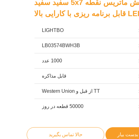
صفحه نمایش ماتریس نقطه 5x7 سفید سفید
LIGHTBO
LB03574BWH3B
1000 عدد
قابل مذاکره
TT از قبل و Western Union
50000 قطعه در روز
بدست بیار
حالا تماس بگیرید