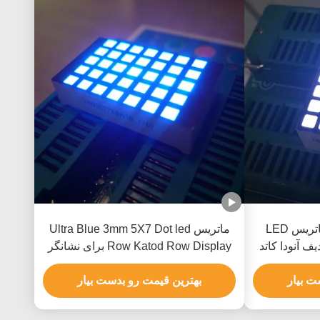
نمایشگر 5x7 نقطه ای ماتریس LED
ماتریس Ultra Blue 3mm 5X7 Dot led
ف آنودا کاتد
Row Katod Row Display برای نشانگر
رتقاء
موقعیت آسانسور
ت بیار
بهترین قیمت رو بدست بیار