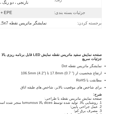
نارنجی ، دو رنگ ، RGB
جزئیات بسته بندی:
EPE + کارتن
برجسته کردن:
نمایشگر ماتریس نقطه 5x7
, 
صفحه نمایش سفید ماتریس نقطه نمایش LED قابل برنامه ریزی بالا
جزئیات سریع
نمایشگر ماتریس نقطه Dot
ارتفاع شخصیت از 17.8mm (0.7 ") تا 106.5mm (4.2")
مطابقت با RoHS
برای شاخص های موقعیت بالابر، شاخص های طبقه اتاق
شرح:
صفحه نمایش ماتریس نقطه با طراحی:
1. روشنایی بالا.
تولید شده توسط dices بالا lumunous منجر شده است.
2. عمل جراحی پایین؛
3. مصرف برق کم؛