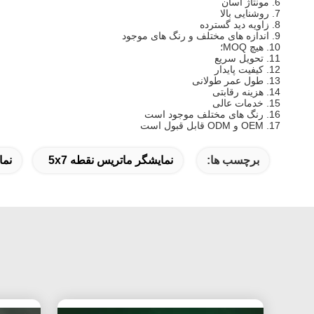
6. مونتاژ آسان
7. روشنایی بالا
8. زاویه دید گسترده
9. اندازه های مختلف و رنگ های موجود
10. هیچ MOQ؛
11. تحویل سریع
12. کیفیت پایدار
13. طول عمر طولانی
14. هزینه رقابتی
15. خدمات عالی
16. رنگ های مختلف موجود است
17. OEM و ODM قابل قبول است
برچسب ها:
نمایشگر ماتریس نقطه 5x7
نمایشگ