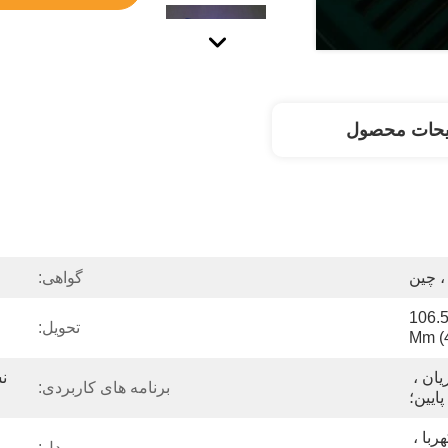
یحات محصول
 چین
گواهی:
موجود از 17.8mm (0.7 ") تا 106.5 
تحویل:
Mm (4
روشنایی بالا ، کارکرد کم جریان ، 
برنامه های کاربردی:
ایین؛
قرمز ، سبز ، آبی ، سفید ، کهربا ، 
مدل: