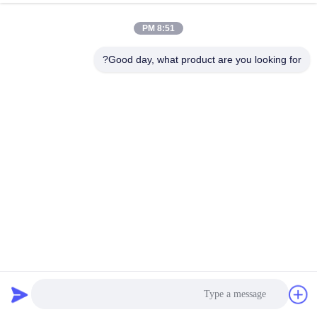
8:51 PM
Good day, what product are you looking for?
LED آبی رنگ سفارشی LED، صفحه نمایش سه گانه ای 7
قسمت LED برای یخچال
LED سفارشی
2025-01-18
917 نظرات