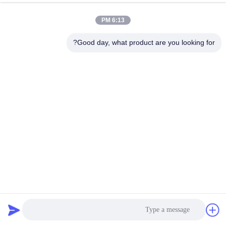
6:13 PM
Good day, what product are you looking for?
SMD Segment Seven Display نمایش آند مشترک 10 میلی متر
ارتفاع رقمی برای دماسنج پیشانی
نمایشگر SMD LED
2024-12-30
248 نظرات