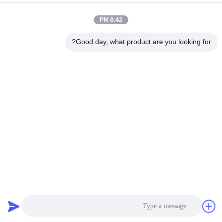
8:42 PM
Good day, what product are you looking for?
آب و هوا 80000 ساعت 7 قسمت LED فیلم آینه بازتابنده 80 میلی
وات
LED سفارشی
2023-12-14
422 نظرات