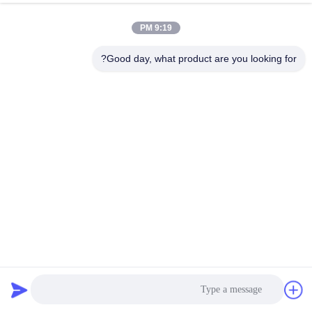
9:19 PM
Good day, what product are you looking for?
صفحه نمایش LED چهار رقمی هفت بخش 100 - 120 mcd برای
صفحه نمایش ساعت LED مایکروویو
صفحه نمایش عددی
2023-11-17
369 نظرات