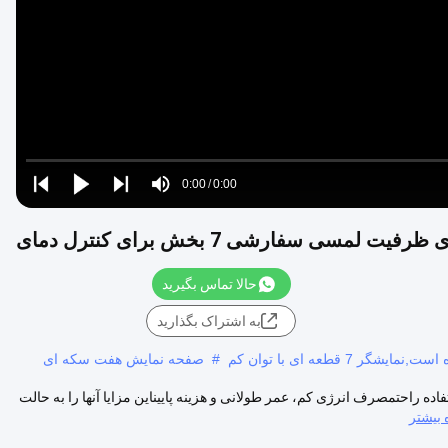
Video
Loaded
:
0%
0:00
/
0:00
Play
Play
Play
Mute
Current
Duration
next
next
Time
حالا تماس بگیرید
به اشتراک بگذارید
قطعه ای با توان کم
#
صفحه نمایش هفت سکه ای
ه راحتمصرف انرژی کم، عمر طولانی و هزینه پاییناین مزایا آنها را به حالت
بیشتر