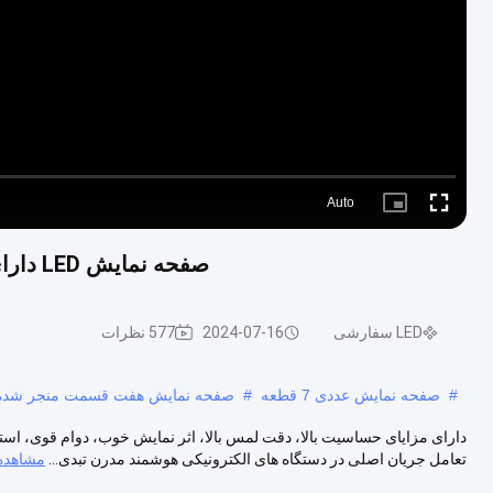
Auto
Picture-
Fullscreen
in-
Picture
صفحه نمایش LED دارای ظرفیت لمسی سفارشی 7 بخش برای کنترل دمای
LED سفارشی
2024-07-16
577 نظرات
#
صفحه نمایش عددی 7 قطعه
#
صفحه نمایش هفت قسمت منجر شده است,نمایشگر 7 
دارای مزایای حساسیت بالا، دقت لمس بالا، اثر نمایش خوب، دوام قوی، استفاد
تعامل جریان اصلی در دستگاه های الکترونیکی هوشمند مدرن تبدی...
مشاهده 