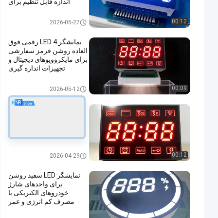
اندازه قابل تنظیم برای
کاربردهای فضای باز
LED سفارشی
00:12
2026-05-27
نمایشگر LED 4 رقمی فوق
العاده روشن قرمز سفارشی
برای مایکروویوهای دیجیتال و
تجهیزات اندازه گیری
الکترونیکی
LED سفارشی
00:09
2026-05-12
صفحه نمایش ال ای دی 4
رقمی قرمز بسیار روشن با
آنود مشترک برای مایکروویو
های دیجیتال
LED سفارشی
00:12
2026-04-29
نمایشگر LED سفید روشن
برای واحدهای شارژ
خودروهای الکتریکی با
مصرف کم انرژی و عمر
عملیاتی طولانی