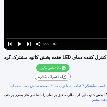
Video
Loaded
:
0%
0:00
/
0:00
Play
Play
Play
Mute
Current
Duration
next
next
کنترل کننده دمای LED هفت بخش کاتود مشترک گرد
Time
حالا تماس بگیرید
به اشتراک بگذارید
قطعه ای با توان کم
#
صفحه نمایش هفت سکه ای
کنترل کننده دمای LED دایره ای مشترک کاتود 7 بخش این کنترلر نمایش LED 7 بخش کاتود دایره ای، نظارت دقیق بر دمای را با شاخص های بصری پر جنب
هده بیشتر