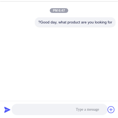
6:47 PM
Good day, what product are you looking for?
نمایشگر LED ماتریسی 3 میلی‌متری DOT 5 X 7 برای نشانگر
ساعت منطقه زمانی دیجیتال
نمایش LED ماتریس نقطه 5x7
2026-02-07
22 نظرات