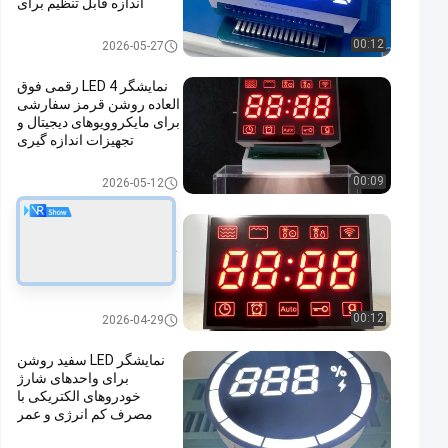
اندازه قابل تنظیم برای
کاربردهای فضای باز
LED سفارشی
00:12
2026-05-27
نمایشگر LED 4 رقمی فوق
العاده روشن قرمز سفارشی
برای مایکروویوهای دیجیتال و
تجهیزات اندازه گیری
الکترونیکی
LED سفارشی
00:09
2026-05-12
صفحه نمایش ال ای دی 4
رقمی قرمز بسیار روشن با
آنود مشترک برای مایکروویو
های دیجیتال
LED سفارشی
00:12
2026-04-29
نمایشگر LED سفید روشن
برای واحدهای شارژ
خودروهای الکتریکی با
مصرف کم انرژی و عمر
عملیاتی طولانی