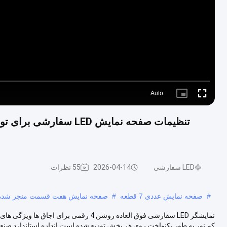
Auto
Picture-
Fullscreen
in-
Picture
تنظیمات صفحه نمایش LED
LED سفارشی
2026-04-14
55 نظرات
#
صفحه نمایش عددی 7 قطعه
#
صفحه نمایش هفت قسمت منجر شده است,نمایشگر 7 
نمایشگر LED سفارشی فوق العاده روشن 4 رق
کم نور به طور یکنواخت روی هر بخش توزیع شده است اندازه استاندارد صنعت