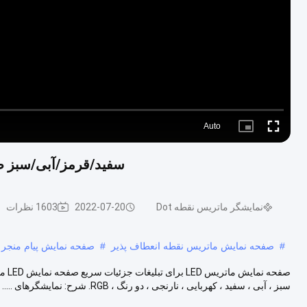
Auto
Picture-
Fullscreen
in-
Picture
سفید/قرمز/آبی/سبز صفحه 5 X 7 صفحه نمایش ماتریس LED
نمایشگر ماتریس نقطه Dot
2022-07-20
1603 نظرات
#
صفحه نمایش ماتریس نقطه انعطاف پذیر
#
صفحه نمایش پیام منجر
صفحه
سبز ، آبی ، سفید ، کهربایی ، نارنجی ، دو رنگ ، RGB. شرح: نمایشگرهای .....