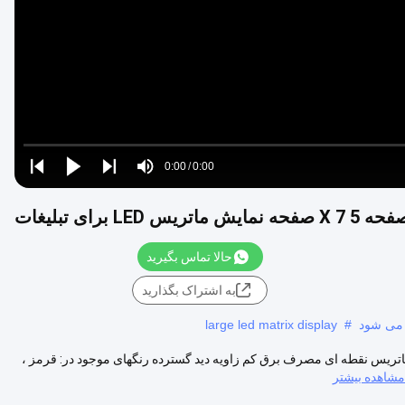
Video
Loaded
:
0%
0:00
/
0:00
Play
Play
Play
Mute
Current
Duration
next
next
 برای تبلیغات
Time
حالا تماس بگیرید
به اشتراک بگذارید
 می شود
#
large led matrix display
 نمایش ماتریس LED برای تبلیغات جزئیات سریع صفحه نمایش LED ماتریس نقطه ای مصرف برق کم زاویه دید گسترده رنگهای موجود در: قرمز ،
مشاهده بیشتر